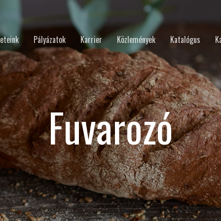
eteink
Pályázatok
Karrier
Közlemények
Katalógus
K
Fuvarozó