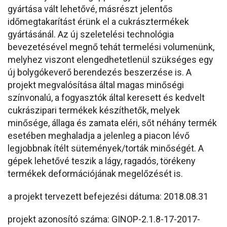
gyártása vált lehetővé, másrészt jelentős
időmegtakarítást érünk el a cukrásztermékek
gyártásánál. Az új szeletelési technológia
bevezetésével megnő tehát termelési volumenünk,
melyhez viszont elengedhetetlenül szükséges egy
új bolygókeverő berendezés beszerzése is. A
projekt megvalósítása által magas minőségi
színvonalú, a fogyasztók által keresett és kedvelt
cukrászipari termékek készíthetők, melyek
minősége, állaga és zamata eléri, sőt néhány termék
esetében meghaladja a jelenleg a piacon lévő
legjobbnak ítélt sütemények/torták minőségét. A
gépek lehetővé teszik a lágy, ragadós, törékeny
termékek deformációjának megelőzését is.
a projekt tervezett befejezési dátuma: 2018.08.31
projekt azonosító száma: GINOP-2.1.8-17-2017-