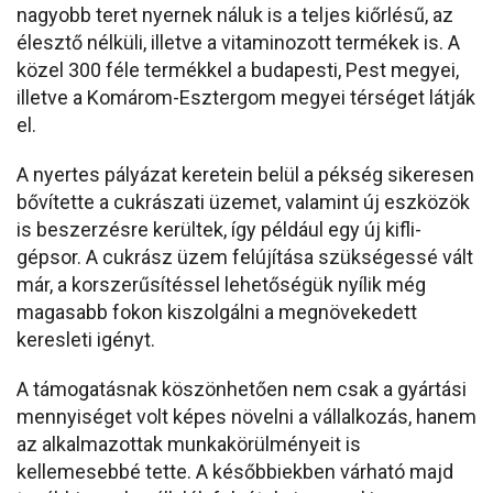
nagyobb teret nyernek náluk is a teljes kiőrlésű, az
élesztő nélküli, illetve a vitaminozott termékek is. A
közel 300 féle termékkel a budapesti, Pest megyei,
illetve a Komárom-Esztergom megyei térséget látják
el.
A nyertes pályázat keretein belül a pékség sikeresen
bővítette a cukrászati üzemet, valamint új eszközök
is beszerzésre kerültek, így például egy új kifli-
gépsor. A cukrász üzem felújítása szükségessé vált
már, a korszerűsítéssel lehetőségük nyílik még
magasabb fokon kiszolgálni a megnövekedett
keresleti igényt.
A támogatásnak köszönhetően nem csak a gyártási
mennyiséget volt képes növelni a vállalkozás, hanem
az alkalmazottak munkakörülményeit is
kellemesebbé tette. A későbbiekben várható majd