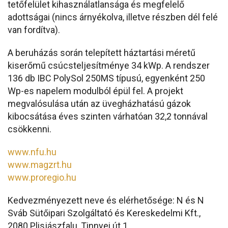
tetőfelület kihasználatlansága és megfelelő
adottságai (nincs árnyékolva, illetve részben dél felé
van fordítva).
A beruházás során telepített háztartási méretű
kiserőmű csúcsteljesítménye 34 kWp. A rendszer
136 db IBC PolySol 250MS típusú, egyenként 250
Wp-es napelem modulból épül fel. A projekt
megvalósulása után az üvegházhatású gázok
kibocsátása éves szinten várhatóan 32,2 tonnával
csökkenni.
www.nfu.hu
www.magzrt.hu
www.proregio.hu
Kedvezményezett neve és elérhetősége: N és N
Sváb Sütőipari Szolgáltató és Kereskedelmi Kft.,
2080 Plisjászfalu, Tinnyei út 1.