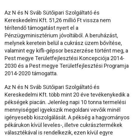
Az N és N Sváb Sütőipari Szolgáltató és
Kereskedelmi Kft. 51,26 millió Ft vissza nem
térítendő támogatást nyert el a
Pénzügyminisztérium jóvoltából. A beruházást,
melynek keretein belül a cukrász üzem bővítése,
valamint egy kifli-gépsor beszerzése történt meg, a
Pest megye Területfejlesztési Koncepciója 2014-
2030 és a Pest megye Területfejlesztési Programja
2014-2020 támogatta.
Az N és N Sváb Sütőipari Szolgáltató és
Kereskedelmi Kft. több mint 20 éve tevékenykedik a
pékségek piacán. Jelenleg napi 10 tonna termelési
mennyiséggel igyekszik megoldani vevőik minél
igényesebb kiszolgálását. A pékség a hagyományos
pékárukon kívül leveles-, illetve cukrásztermékek
választékával is rendelkezik, ezen kívül egyre