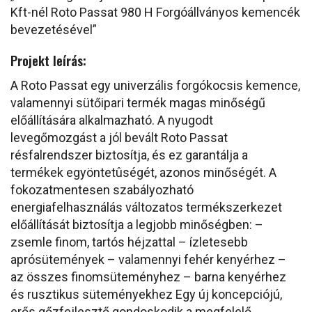
Kft-nél Roto Passat 980 H Forgóállványos kemencék
bevezetésével”
Projekt leírás:
A Roto Passat egy univerzális forgókocsis kemence,
valamennyi sütőipari termék magas minőségű
előállítására alkalmazható. A nyugodt
levegőmozgást a jól bevált Roto Passat
résfalrendszer biztosítja, és ez garantálja a
termékek egyöntetûségét, azonos minőségét. A
fokozatmentesen szabályozható
energiafelhasználás változatos termékszerkezet
előállítását biztosítja a legjobb minőségben: –
zsemle finom, tartós héjzattal – ízletesebb
aprósütemények – valamennyi fehér kenyérhez –
az összes finomsüteményhez – barna kenyérhez
és rusztikus süteményekhez Egy új koncepciójú,
erős gőzfejlesztő gondoskodik a megfelelő