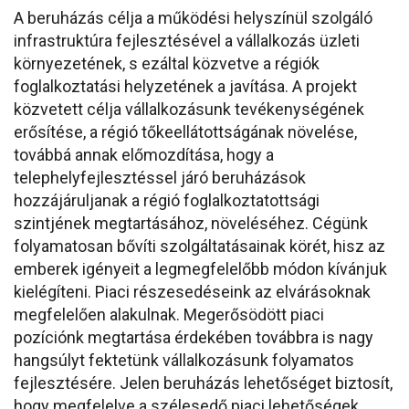
A beruházás célja a működési helyszínül szolgáló
infrastruktúra fejlesztésével a vállalkozás üzleti
környezetének, s ezáltal közvetve a régiók
foglalkoztatási helyzetének a javítása. A projekt
közvetett célja vállalkozásunk tevékenységének
erősítése, a régió tőkeellátottságának növelése,
továbbá annak előmozdítása, hogy a
telephelyfejlesztéssel járó beruházások
hozzájáruljanak a régió foglalkoztatottsági
szintjének megtartásához, növeléséhez. Cégünk
folyamatosan bővíti szolgáltatásainak körét, hisz az
emberek igényeit a legmegfelelőbb módon kívánjuk
kielégíteni. Piaci részesedéseink az elvárásoknak
megfelelően alakulnak. Megerősödött piaci
pozíciónk megtartása érdekében továbbra is nagy
hangsúlyt fektetünk vállalkozásunk folyamatos
fejlesztésére. Jelen beruházás lehetőséget biztosít,
hogy megfelelve a szélesedő piaci lehetőségek