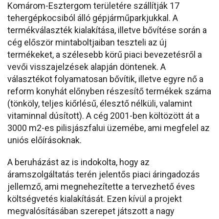
Komárom-Esztergom területére szállítják 17
tehergépkocsiból álló gépjárműparkjukkal. A
termékválaszték kialakítása, illetve bővítése során a
cég először mintaboltjaiban teszteli az új
termékeket, a szélesebb körű piaci bevezetésről a
vevői visszajelzések alapján döntenek. A
választékot folyamatosan bővítik, illetve egyre nő a
reform konyhát előnyben részesítő termékek száma
(tönköly, teljes kiőrlésű, élesztő nélküli, valamint
vitaminnal dúsított). A cég 2001-ben költözött át a
3000 m2-es pilisjászfalui üzemébe, ami megfelel az
uniós előírásoknak.
A beruházást az is indokolta, hogy az
áramszolgáltatás terén jelentős piaci áringadozás
jellemző, ami megnehezítette a tervezhető éves
költségvetés kialakítását. Ezen kívül a projekt
megvalósításában szerepet játszott a nagy