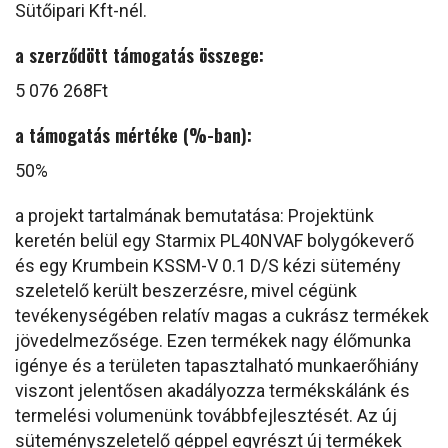
Sütőipari Kft-nél.
a szerződött támogatás összege:
5 076 268Ft
a támogatás mértéke (%-ban):
50%
a projekt tartalmának bemutatása: Projektünk
keretén belül egy Starmix PL40NVAF bolygókeverő
és egy Krumbein KSSM-V 0.1 D/S kézi sütemény
szeletelő került beszerzésre, mivel cégünk
tevékenységében relatív magas a cukrász termékek
jövedelmezősége. Ezen termékek nagy élőmunka
igénye és a területen tapasztalható munkaerőhiány
viszont jelentősen akadályozza termékskálánk és
termelési volumenünk továbbfejlesztését. Az új
süteményszeletelő géppel egyrészt új termékek