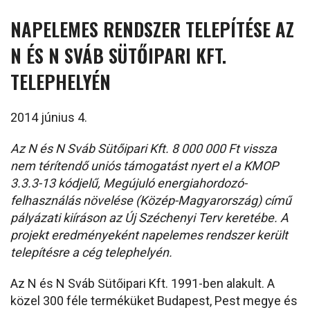
NAPELEMES RENDSZER TELEPÍTÉSE AZ
N ÉS N SVÁB SÜTŐIPARI KFT.
TELEPHELYÉN
2014 június 4.
Az N és N Sváb Sütőipari Kft. 8 000 000 Ft vissza
nem térítendő uniós támogatást nyert el a KMOP
3.3.3-13 kódjelű, Megújuló energiahordozó-
felhasználás növelése (Közép-Magyarország) című
pályázati kiíráson az Új Széchenyi Terv keretébe. A
projekt eredményeként napelemes rendszer került
telepítésre a cég telephelyén.
Az N és N Sváb Sütőipari Kft. 1991-ben alakult. A
közel 300 féle terméküket Budapest, Pest megye és