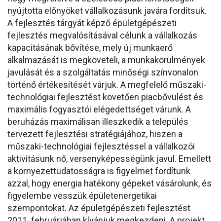
nyújtotta előnyöket vállalkozásunk javára fordítsuk.
A fejlesztés tárgyát képző épületgépészeti
fejlesztés megvalósításával célunk a vállalkozás
kapacitásának bővítése, mely új munkaerő
alkalmazását is megköveteli, a munkakörülmények
javulását és a szolgáltatás minőségi színvonalon
történő értékesítését várjuk. A megfelelő műszaki-
technológiai fejlesztést követően piacbővülést és
maximális fogyasztói elégedettséget várunk. A
beruházás maximálisan illeszkedik a település
tervezett fejlesztési stratégiájához, hiszen a
műszaki-technológiai fejlesztéssel a vállalkozói
aktivitásunk nő, versenyképességünk javul. Emellett
a környezettudatosságra is figyelmet fordítunk
azzal, hogy energia hatékony gépeket vásárolunk, és
figyelembe vesszük épületenergetikai
szempontokat. Az épületgépészeti fejlesztést
2011. februárjában kívánjuk megkezdeni. A projekt