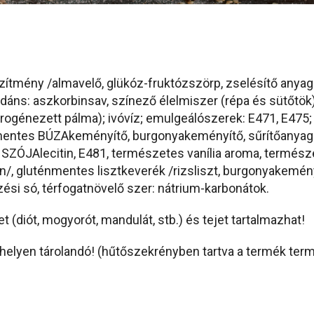
tmény /almavelő, glükóz-fruktózszörp, zselésítő anyag: 
xidáns: aszkorbinsav, színező élelmiszer (répa és sütőtök
drogénezett pálma); ivóvíz; emulgeálószerek: E471, E47
entes BÚZAkeményítő, burgonyakeményítő, sűrítőanyag: 
, SZÓJAlecitin, E481, természetes vanília aroma, termés
in/, gluténmentes lisztkeverék /rizsliszt, burgonyakemény
zési só, térfogatnövelő szer: nátrium-karbonátok.
 (diót, mogyorót, mandulát, stb.) és tejet tartalmazhat
!
 helyen tárolandó! (hűtőszekrényben tartva a termék te