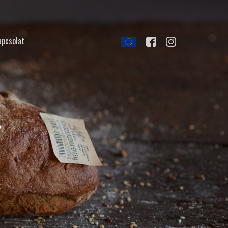
apcsolat
g