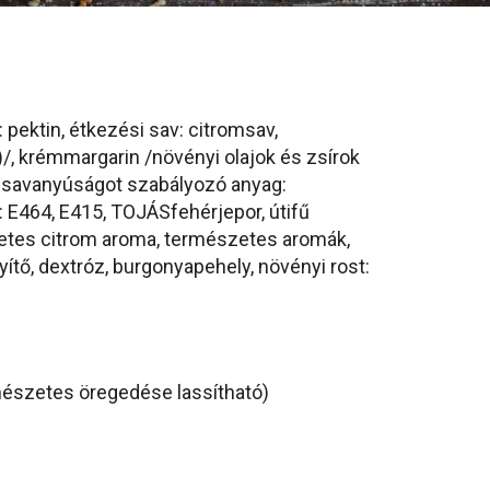
pektin, étkezési sav: citromsav,
)/, krémmargarin /növényi olajok és zsírok
5; savanyúságot szabályozó anyag:
E464, E415, TOJÁSfehérjepor, útifű
zetes citrom aroma, természetes aromák,
ítő, dextróz, burgonyapehely, növényi rost:
rmészetes öregedése lassítható)