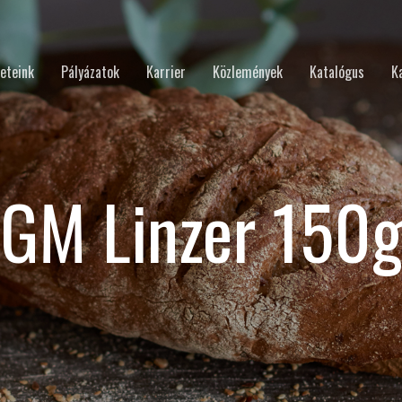
eteink
Pályázatok
Karrier
Közlemények
Katalógus
K
GM Linzer 150