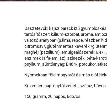
Összetevők: kajszibarack ízű gyümölcskészí
tartósítószer: kálium-szorbát, aroma, antio
változó arányban (pálma, repce, részben hi
citromsav/, gluténmentes keverék /gluténm
maghéj (pszillium), emulgeálószerek: E471
enzimek (alfa-amiláz), színezék: béta-karot
psyllium, sűrítőanyag: E464/, porcukor, étke
Nyomokban
földimogyorót és más dióféléket
Közvetlen napfénytől védett, száraz, hűvös
150 gramm, 20 napos, 6db/cs.