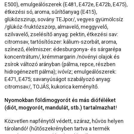
E500), emulgeálószerek (E481, E472e, E472b, E475),
étkezési só, aroma, sűrítőanyag (E415),
glükózszirup, sovány TEJpor/, vegyes gyümölcsíz
/glükóz-fruktózszörp, almavelő, meggyvelő,
szilvavelő, zselésítő anyag: pektin, étkezési sav:
citromsav, tartósítószer: kálium-szorbát, aroma,
színező, élelmiszer: édesburgonya- és sárgarépa
koncentrátum/, krémmargarin /növényi olajok és
zsírok változó arányban (pálma, repce, részben
hidrogénezett pálma); ivóvíz; emulgeálószerek:
E471, E475; savanyúságot szabályozó anyag:
citromsav/, TOJÁS, kukorica keményítő.
Nyomokban
földimogyorót és más dióféléket
(diót, mogyorót, mandulát, stb.) tartalmazhat
!
Közvetlen napfénytől védett, száraz, hűvös helyen
tárolandó! (hűtőszekrényben tartva a termék