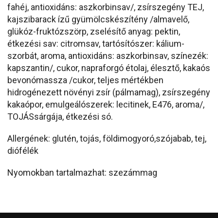
fahéj, antioxidáns: aszkorbinsav/, zsírszegény TEJ,
kajszibarack ízű gyümölcskészítény /almavelő,
glükóz-fruktózszörp, zselésítő anyag: pektin,
étkezési sav: citromsav, tartósítószer: kálium-
szorbát, aroma, antioxidáns: aszkorbinsav, színezék:
kapszantin/, cukor, napraforgó étolaj, élesztő, kakaós
bevonómassza /cukor, teljes mértékben
hidrogénezett növényi zsír (pálmamag), zsírszegény
kakaópor, emulgeálószerek: lecitinek, E476, aroma/,
TOJÁSsárgája, étkezési só.
Allergének: glutén, tojás, földimogyoró,szójabab, tej,
diófélék
Nyomokban tartalmazhat: szezámmag