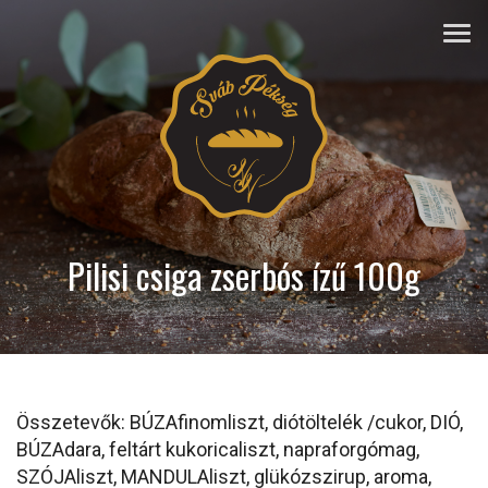
Pilisi csiga zserbós ízű 100g
Összetevők: BÚZAfinomliszt, diótöltelék /cukor, DIÓ,
BÚZAdara, feltárt kukoricaliszt, napraforgómag,
SZÓJAliszt, MANDULAliszt, glükózszirup, aroma,