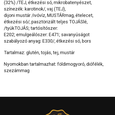
(32%) /TEJ, étkezési só, mikrobatenyészet,
színezék: karotinok/, vaj (TEJ),
dijoni mustár /ivóvíz, MUSTÁRmag, ételecet,
étkezési só/, pasztörizált teljes TOJÁSlé,
/tyúkTOJÁS; tartósítószer:
E202; emulgeálószer: E471; savanyúságot
szabályozó anyag: E330/, étkezési só, bors
Tartalmaz: glutén, tojás, tej, mustár
Nyomokban tartalmazhat: földimogyoró, diófélék,
szezámmag