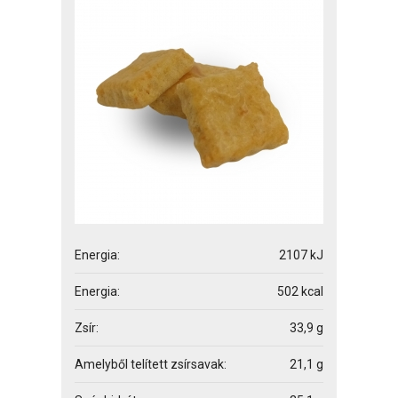
Energia:
2107 kJ
Energia:
502 kcal
Zsír:
33,9 g
Amelyből telített zsírsavak:
21,1 g