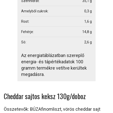
Szénhidrát:
35,1 g
Amelyből cukrok:
0,3 g
Rost:
1,6 g
Fehérje:
14,8 g
Só:
2,6 g
Az energiatáblázatban szereplő
energia- és tápértékadatok 100
gramm termékre vetítve kerültek
megadásra.
Cheddar sajtos keksz 130g/doboz
Összetevők: BÚZAfinomliszt, vörös cheddar sajt