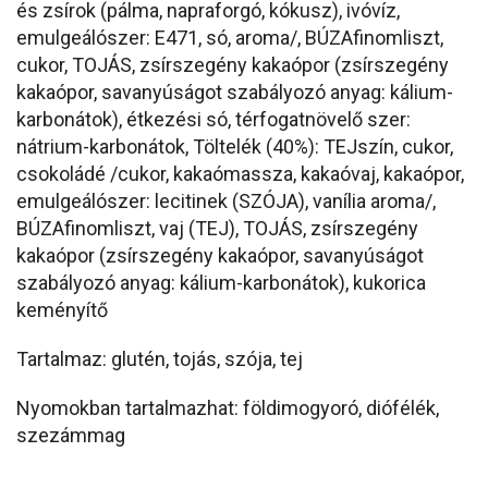
és zsírok (pálma, napraforgó, kókusz), ivóvíz,
emulgeálószer: E471, só, aroma/, BÚZAfinomliszt,
cukor, TOJÁS, zsírszegény kakaópor (zsírszegény
kakaópor, savanyúságot szabályozó anyag: kálium-
karbonátok), étkezési só, térfogatnövelő szer:
nátrium-karbonátok, Töltelék (40%): TEJszín, cukor,
csokoládé /cukor, kakaómassza, kakaóvaj, kakaópor,
emulgeálószer: lecitinek (SZÓJA), vanília aroma/,
BÚZAfinomliszt, vaj (TEJ), TOJÁS, zsírszegény
kakaópor (zsírszegény kakaópor, savanyúságot
szabályozó anyag: kálium-karbonátok), kukorica
keményítő
Tartalmaz: glutén, tojás, szója, tej
Nyomokban tartalmazhat: földimogyoró, diófélék,
szezámmag