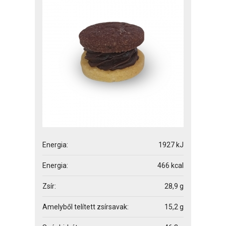
Energia:
1927 kJ
Energia:
466 kcal
Zsír:
28,9 g
Amelyből telített zsírsavak:
15,2 g