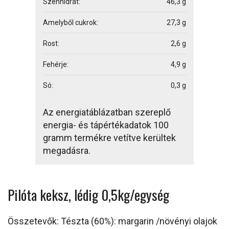
Szénhidrát:
46,3 g
Amelyből cukrok:
27,3 g
Rost:
2,6 g
Fehérje:
4,9 g
Só:
0,3 g
Az energiatáblázatban szereplő
energia- és tápértékadatok 100
gramm termékre vetítve kerültek
megadásra.
Pilóta keksz, lédig 0,5kg/egység
Összetevők: Tészta (60%): margarin /növényi olajok