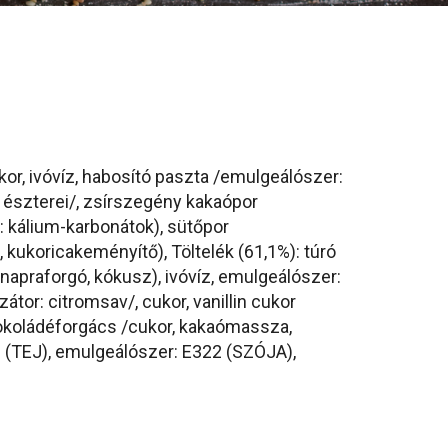
or, ivóvíz, habosító paszta /emulgeálószer:
ol észterei/, zsírszegény kakaópor
 kálium-karbonátok), sütőpor
 kukoricakeményítő), Töltelék (61,1%): túró
 napraforgó, kókusz), ivóvíz, emulgeálószer:
zátor: citromsav/, cukor, vanillin cukor
 csokoládéforgács /cukor, kakaómassza,
j (TEJ), emulgeálószer: E322 (SZÓJA),