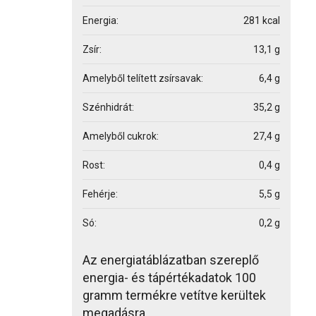
Energia:
281 kcal
Zsír:
13,1 g
Amelyből telített zsírsavak:
6,4 g
Szénhidrát:
35,2 g
Amelyből cukrok:
27,4 g
Rost:
0,4 g
Fehérje:
5,5 g
Só:
0,2 g
Az energiatáblázatban szereplő
energia- és tápértékadatok 100
gramm termékre vetítve kerültek
megadásra.