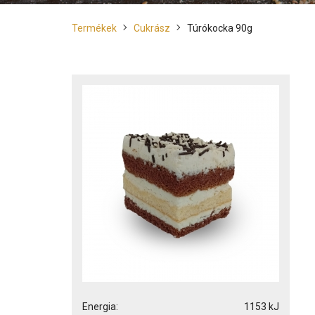
Termékek
Cukrász
Túrókocka 90g
Energia:
1153 kJ