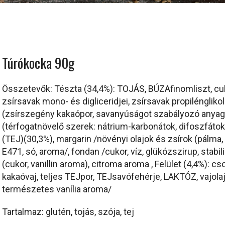
Túrókocka 90g
Összetevők: Tészta (34,4%): TOJÁS, BÚZAfinomliszt, cuk
zsírsavak mono- és digliceridjei, zsírsavak propilénglik
(zsírszegény kakaópor, savanyúságot szabályozó anyag:
(térfogatnövelő szerek: nátrium-karbonátok, difoszfátok,
(TEJ)(30,3%), margarin /növényi olajok és zsírok (pálma,
E471, só, aroma/, fondan /cukor, víz, glükózszirup, stabili
(cukor, vanillin aroma), citroma aroma , Felület (4,4%):
kakaóvaj, teljes TEJpor, TEJsavófehérje, LAKTÓZ, vajola
természetes vanília aroma/
Tartalmaz: glutén, tojás, szója, tej