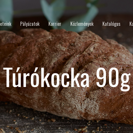
eteink
Pályázatok
Karrier
Közlemények
Katalógus
K
Túrókocka 90g