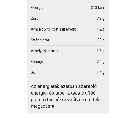
Energia:
313 kcal
Zsír:
7,9 g
Amelyből telített zsírsavak:
1,2 g
Szénhidrát:
53 g
Amelyből cukrok:
1,6 g
Fehérje:
7,4 g
Só:
1,4 g
Az energiatáblázatban szereplő
energia- és tápértékadatok 100
gramm termékre vetítve kerültek
megadásra.