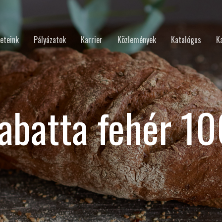
eteink
Pályázatok
Karrier
Közlemények
Katalógus
K
abatta fehér 1