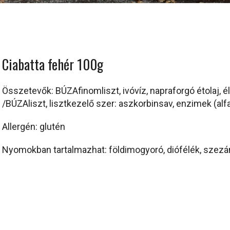
Ciabatta fehér 100g
Összetevők: BÚZAfinomliszt, ivóvíz, napraforgó étolaj, é
/BÚZAliszt, lisztkezelő szer: aszkorbinsav, enzimek (alfa
Allergén: glutén
Nyomokban tartalmazhat: földimogyoró, diófélék, sze