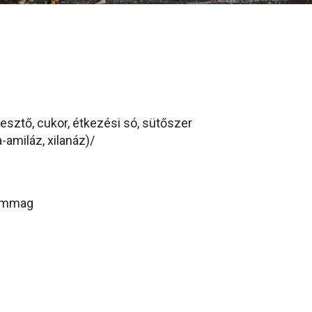
lesztő, cukor, étkezési só, sütőszer
-amiláz, xilanáz)/
zámmag