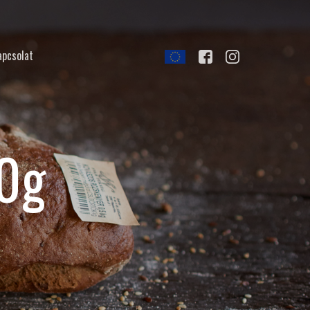
apcsolat
00g