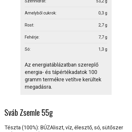
Szénhidrát:
53,2 g
Amelyből cukrok:
0,3 g
Rost:
2,7 g
Fehérje:
7,7 g
Só:
1,3 g
Az energiatáblázatban szereplő
energia- és tápértékadatok 100
gramm termékre vetítve kerültek
megadásra.
Sváb Zsemle 55g
Tészta (100%): BÚZAliszt, víz, élesztő, só, sütőszer