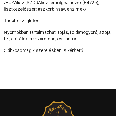
/BÚZAliszt,SZÓJAliszt,emulgeálószer (E472e),
lisztkezelőszer: aszkorbinsav, enzimek/
Tartalmaz: glutén
Nyomokban tartalmazhat: tojás, földimogyoró, szója,
tej, diófélék, szezámmag, csillagfürt
5 db/csomag kiszerelésben is kérhető!