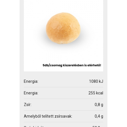
Energia:
1080 kJ
Energia:
255 kcal
Zsír:
0,8 g
Amelyből telített zsírsavak:
0,4 g