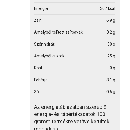
Energia:
307 kcal
Zsír:
6,9 g
Amelyből telített zsírsavak:
3,2 g
Szénhidrát:
58 g
Amelyből cukrok:
25 g
Rost:
0 g
Fehérje:
3,1 g
Só:
0,6 g
Az energiatáblázatban szereplő
energia- és tápértékadatok 100
gramm termékre vetítve kerültek
megadásra.