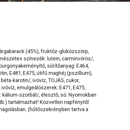
sárgabarack (45%), fruktóz-glükózszörp,
rmészetes színezék: lutein, carminvörös/,
burgonyakeményítő, sűrítőanyag: E464,
itin, E481, E475, útifű maghéj (pszillium),
béta-karotin/, ivóvíz,
TOJÁS
, cukor,
 ivóvíz, emulgeálószerek: E471, E475,
 kálium-szorbát/, élesztő, só.
Nyomokban
tb.) tartalmazhat
! Közvetlen napfénytől
magolásban. (hűtőszekrényben tartva a