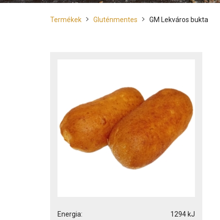
Termékek
Gluténmentes
GM Lekváros bukta
Energia:
1294 kJ