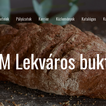
eteink
Pályázatok
Karrier
Közlemények
Katalógus
K
M Lekváros buk