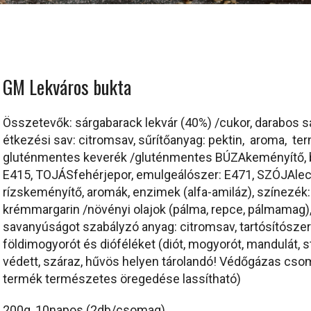
GM Lekváros bukta
Összetevők
: sárgabarack lekvár (40%) /cukor, darabos 
étkezési sav: citromsav, sűrítőanyag: pektin, aroma, te
gluténmentes keverék /gluténmentes
BÚZA
keményítő, 
E415,
TOJÁS
fehérjepor, emulgeálószer: E471,
SZÓJA
lec
rízskeményítő, aromák, enzimek (alfa-amiláz), színezék: 
krémmargarin /növényi olajok (pálma, repce, pálmamag),
savanyúságot szabályzó anyag: citromsav, tartósítószer:
földimogyorót és dióféléket (diót, mogyorót, mandulát, s
védett, száraz, hűvös helyen tárolandó! Védőgázas cso
termék természetes öregedése lassítható)
200g, 10napos (2db/csomag)