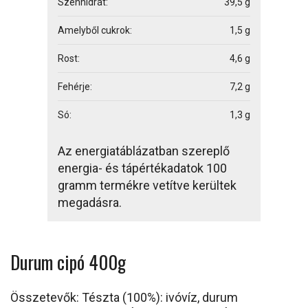
Szénhidrát:
39,5 g
Amelyből cukrok:
1,5 g
Rost:
4,6 g
Fehérje:
7,2 g
Só:
1,3 g
Az energiatáblázatban szereplő
energia- és tápértékadatok 100
gramm termékre vetítve kerültek
megadásra.
Durum cipó 400g
Összetevők: Tészta (100%): ivóvíz, durum