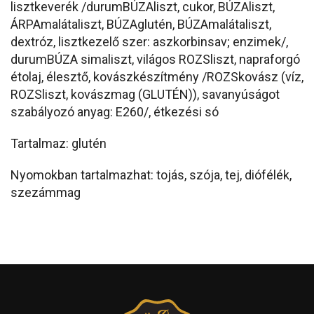
lisztkeverék /durumBÚZAliszt, cukor, BÚZAliszt,
ÁRPAmalátaliszt, BÚZAglutén, BÚZAmalátaliszt,
dextróz, lisztkezelő szer: aszkorbinsav; enzimek/,
durumBÚZA simaliszt, világos ROZSliszt, napraforgó
étolaj, élesztő, kovászkészítmény /ROZSkovász (víz,
ROZSliszt, kovászmag (GLUTÉN)), savanyúságot
szabályozó anyag: E260/, étkezési só
Tartalmaz: glutén
Nyomokban tartalmazhat: tojás, szója, tej, diófélék,
szezámmag