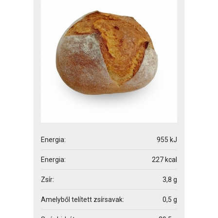
Energia:
955 kJ
Energia:
227 kcal
Zsír:
3,8 g
Amelyből telített zsírsavak:
0,5 g