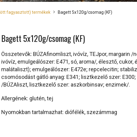
ütött fagyasztott) termékek
Bagett 5x120g/csomag (KF)
Bagett 5x120g/csomag (KF)
Összetevők: BÚZAfinomliszt, ivóvíz, TEJpor, margarin /nö
ivóvíz, emulgeálószer: E471, só, aroma/, élesztő, cukor, 
malátaliszt); emulgeálószer: E472e; repcelecitin; stabili
csomósodást gátló anyag: E341; lisztkezelő szer: E300; 
/BÚZAliszt, lisztkezelő szer: aszkorbinsav; enzimek/.
Allergének: glutén, tej
Nyomokban tartalmazhat: diófélék, szezámmag