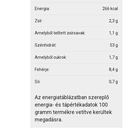
Energia:
266 kcal
Zsír:
2,3 g
Amelyből telített zsírsavak:
1,1 g
Szénhidrát:
53 g
Amelyből cukrok:
1,7 g
Fehérje:
8,4 g
Só:
0,7 g
Az energiatáblázatban szereplő
energia- és tápértékadatok 100
gramm termékre vetítve kerültek
megadásra.