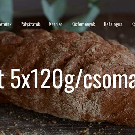
eteink
Pályázatok
Karrier
Közlemények
Katalógus
K
t 5x120g/csoma