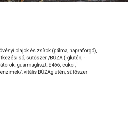
vényi olajok és zsírok (pálma, napraforgó),
étkezési só, sütőszer /BÚZA (-glutén, -
zátorok: guarmagliszt, E466; cukor;
enzimek/, vitális BÚZAglutén, sütőszer