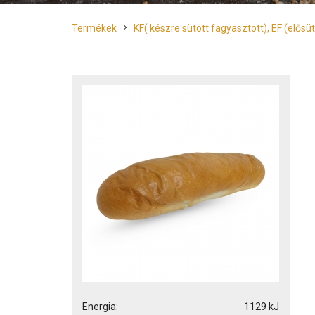
Termékek
KF( készre sütött fagyasztott), EF (elős
Energia:
1129 kJ