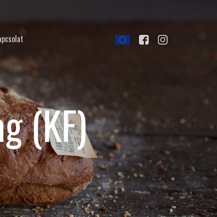
apcsolat
g (KF)