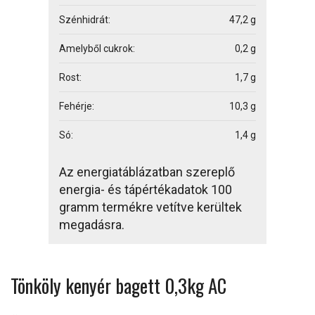
Szénhidrát:
47,2 g
Amelyből cukrok:
0,2 g
Rost:
1,7 g
Fehérje:
10,3 g
Só:
1,4 g
Az energiatáblázatban szereplő
energia- és tápértékadatok 100
gramm termékre vetítve kerültek
megadásra.
Tönköly kenyér bagett 0,3kg AC