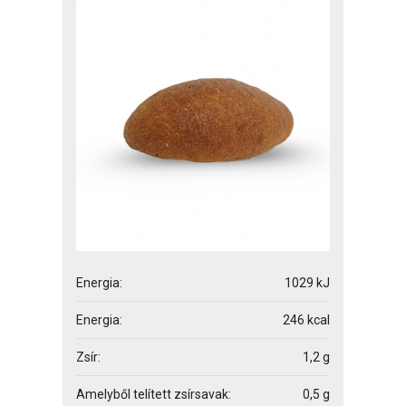
Energia:
1029 kJ
Energia:
246 kcal
Zsír:
1,2 g
Amelyből telített zsírsavak:
0,5 g