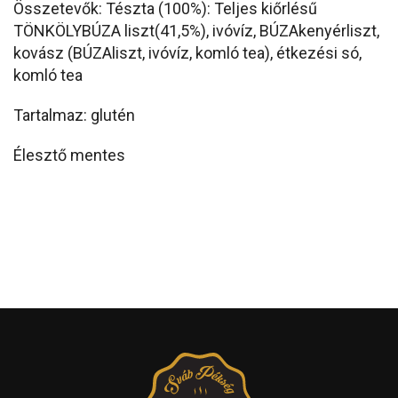
Összetevők: Tészta (100%): Teljes kiőrlésű
TÖNKÖLYBÚZA liszt(41,5%), ivóvíz, BÚZAkenyérliszt,
kovász (BÚZAliszt, ivóvíz, komló tea), étkezési só,
komló tea
Tartalmaz: glutén
Élesztő mentes