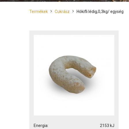
Termékek
Cukrász
Hókifli lédig,0,3kg/ egység
Energia:
2153 kJ