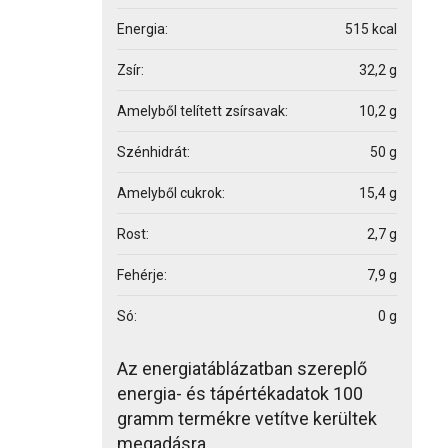
Energia:
515 kcal
Zsír:
32,2 g
Amelyből telített zsírsavak:
10,2 g
Szénhidrát:
50 g
Amelyből cukrok:
15,4 g
Rost:
2,7 g
Fehérje:
7,9 g
Só:
0 g
Az energiatáblázatban szereplő
energia- és tápértékadatok 100
gramm termékre vetítve kerültek
megadásra.