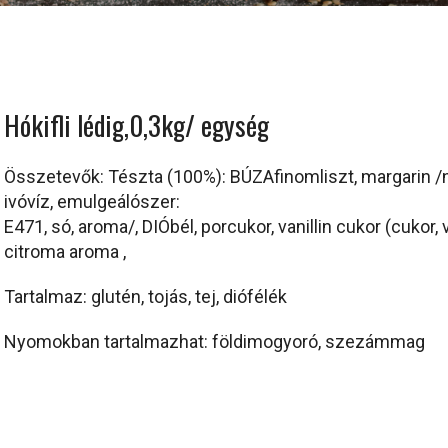
Hókifli lédig,0,3kg/ egység
Összetevők: Tészta (100%): BÚZAfinomliszt, margarin /nö
ivóvíz, emulgeálószer:
E471, só, aroma/, DIÓbél, porcukor, vanillin cukor (cukor,
citroma aroma ,
Tartalmaz: glutén, tojás, tej, diófélék
Nyomokban tartalmazhat: földimogyoró, szezámmag