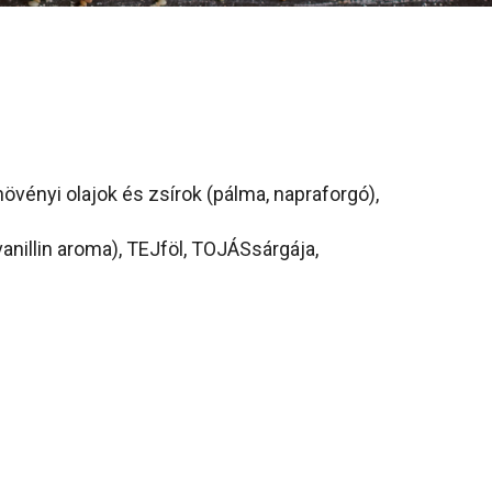
vényi olajok és zsírok (pálma, napraforgó),
 vanillin aroma), TEJföl, TOJÁSsárgája,