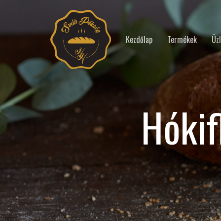
Kezdőlap
Termékek
Üzl
Hókif