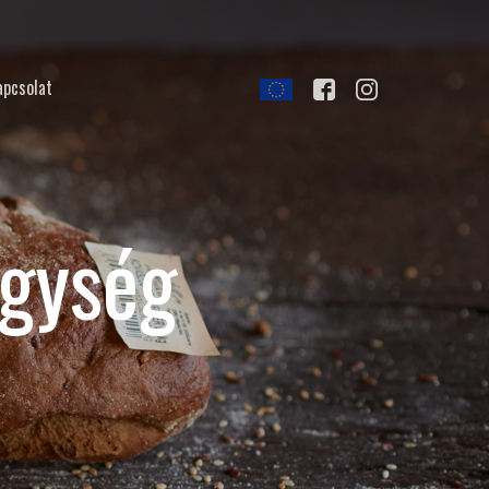
apcsolat
egység