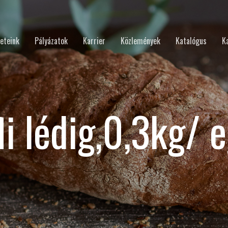
eteink
Pályázatok
Karrier
Közlemények
Katalógus
K
li lédig,0,3kg/ 