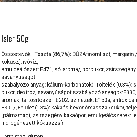
Isler 50g
Összetevők: Tészta (86,7%): BÚZAfinomliszt, margarin /n
kókusz), ivóvíz,
emulgeálószer: E471, só, aroma/, porcukor, zsírszegény
savanyúságot
szabályozó anyag: kálium-karbonátok), Töltelék (0,3%): s
cukor, dextróz, savanyúságot szabályozó anyagok:E330, E
aromák; tartósítószer: E202; színezék: E150a; antioxidán
E300/, Felület (13%): kakaós bevonómassza /cukor, telj
(pálmamag), zsírszegény kakaópor, emulgeálószerek: lec
hidrogénezett kókuszzsír
Tartalmaz: glutén