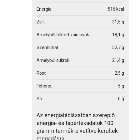
Energia:
516 kcal
Zsír:
31,5 g
Amelyből telített zsírsavak:
18,1 g
Szénhidrát:
52,7 g
Amelyből cukrok:
21,4 g
Rost:
2,5 g
Fehérje:
5 g
Só:
0 g
Az energiatáblázatban szereplő
energia- és tápértékadatok 100
gramm termékre vetítve kerültek
megadásra.