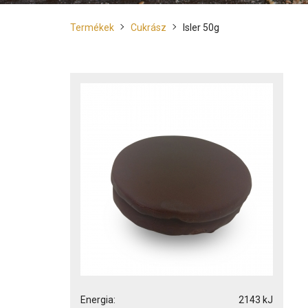
Termékek
Cukrász
Isler 50g
Energia:
2143 kJ