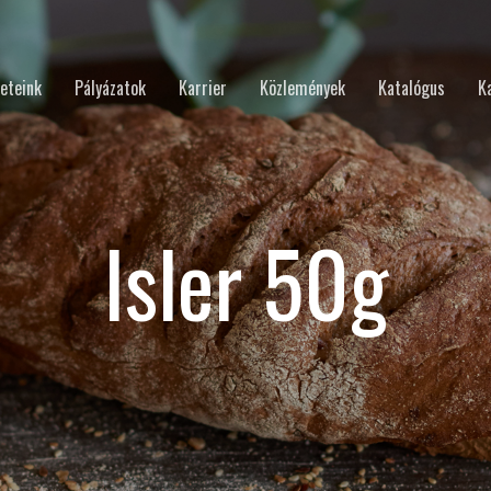
eteink
Pályázatok
Karrier
Közlemények
Katalógus
K
Isler 50g