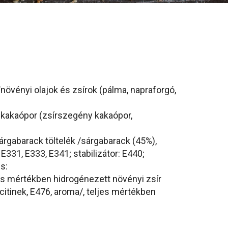
övényi olajok és zsírok (pálma, napraforgó,
 kakaópor (zsírszegény kakaópor,
árgabarack töltelék /sárgabarack (45%),
331, E333, E341; stabilizátor: E440;
s:
es mértékben hidrogénezett növényi zsír
itinek, E476, aroma/, teljes mértékben