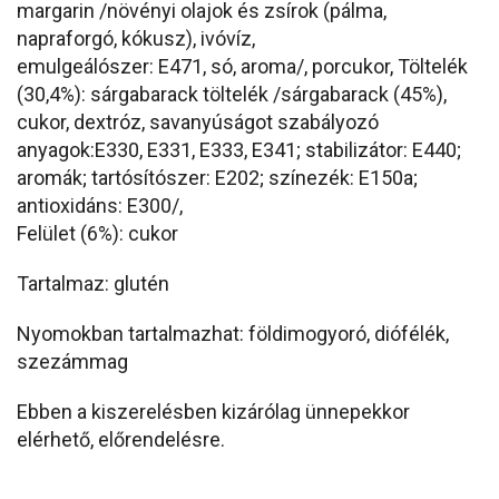
margarin /növényi olajok és zsírok (pálma,
napraforgó, kókusz), ivóvíz,
emulgeálószer: E471, só, aroma/, porcukor, Töltelék
(30,4%): sárgabarack töltelék /sárgabarack (45%),
cukor, dextróz, savanyúságot szabályozó
anyagok:E330, E331, E333, E341; stabilizátor: E440;
aromák; tartósítószer: E202; színezék: E150a;
antioxidáns: E300/,
Felület (6%): cukor
Tartalmaz: glutén
Nyomokban tartalmazhat: földimogyoró, diófélék,
szezámmag
Ebben a kiszerelésben kizárólag ünnepekkor
elérhető, előrendelésre.