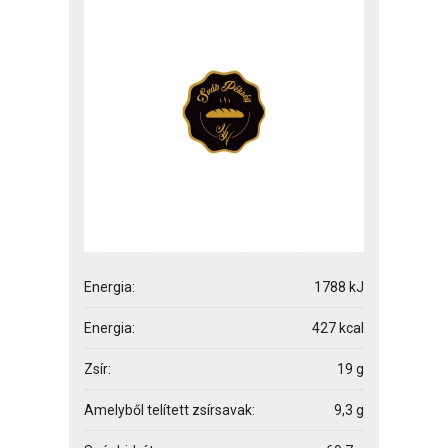
Energia:
1788 kJ
Energia:
427 kcal
Zsír:
19 g
Amelyből telített zsírsavak:
9,3 g