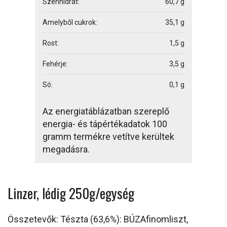
Szénhidrát:
60,7 g
Amelyből cukrok:
35,1 g
Rost:
1,5 g
Fehérje:
3,5 g
Só:
0,1 g
Az energiatáblázatban szereplő
energia- és tápértékadatok 100
gramm termékre vetítve kerültek
megadásra.
Linzer, lédig 250g/egység
Összetevők: Tészta (63,6%): BÚZAfinomliszt,