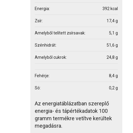
Energia:
392 kcal
Zsír:
17,4 g
Amelyből telített zsírsavak:
5,1 g
Szénhidrát:
51,6 g
Amelyből cukrok:
24,8 g
Fehérje:
8,4 g
Só:
0,2 g
Az energiatáblázatban szereplő
energia- és tápértékadatok 100
gramm termékre vetítve kerültek
megadásra.