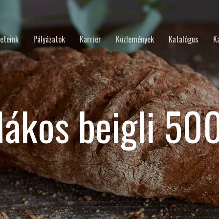
eteink
Pályázatok
Karrier
Közlemények
Katalógus
K
ákos beigli 50