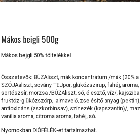
Mákos beigli 500g
Mákos bejgli 50% töltelékkel
Összetevők: BÚZAliszt, mák koncentrátum /mák (20% a 
SZÓJAaliszt, sovány TEJpor, glükózszirup, fahéj, aroma, 
sertészsír, morzsa /BÚZAliszt, só, élesztő, víz/, kajszib
fruktóz-glükózszörp, almavelő, zselésítő anyag (pektin)
antioxidáns (aszkorbinsav), színezék (kapszantin)/, ma
vanília aroma, citroma aroma, fahéj, só.
Nyomokban DIÓFÉLÉK-et tartalmazhat.