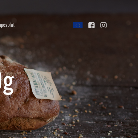
apcsolat
0g