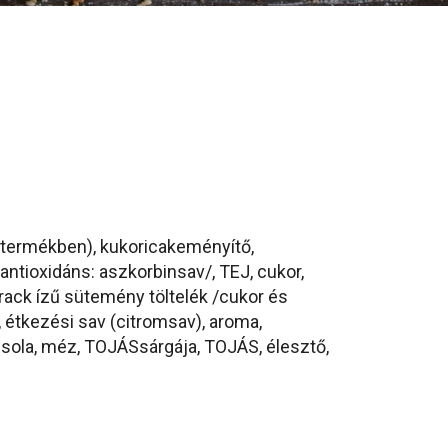
termékben), kukoricakeményítő,
antioxidáns: aszkorbinsav/, TEJ, cukor,
arack ízű sütemény töltelék /cukor és
, étkezési sav (citromsav), aroma,
zsola, méz, TOJÁSsárgája, TOJÁS, élesztő,