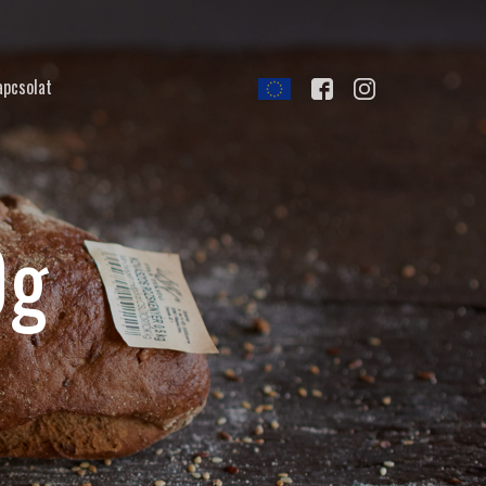
apcsolat
0g