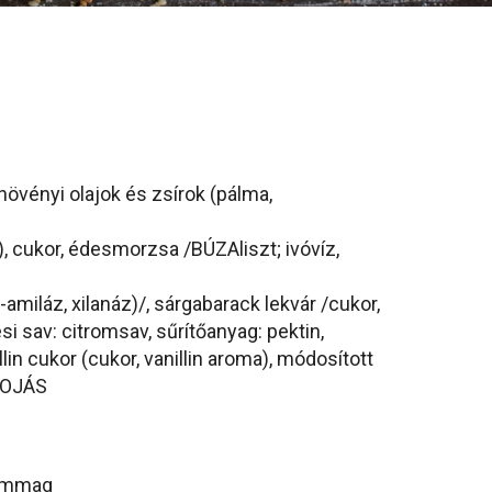
övényi olajok és zsírok (pálma,
, cukor, édesmorzsa /BÚZAliszt; ivóvíz,
-amiláz, xilanáz)/, sárgabarack lekvár /cukor,
i sav: citromsav, sűrítőanyag: pektin,
in cukor (cukor, vanillin aroma), módosított
 TOJÁS
zámmag