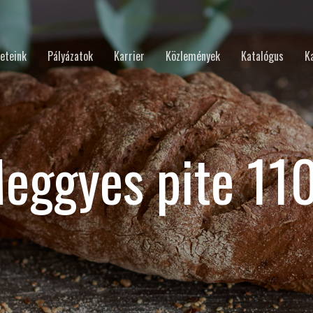
eteink
Pályázatok
Karrier
Közlemények
Katalógus
K
eggyes pite 11