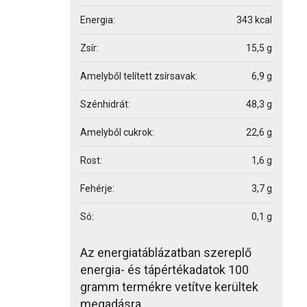
Energia:
343 kcal
Zsír:
15,5 g
Amelyből telített zsírsavak:
6,9 g
Szénhidrát:
48,3 g
Amelyből cukrok:
22,6 g
Rost:
1,6 g
Fehérje:
3,7 g
Só:
0,1 g
Az energiatáblázatban szereplő
energia- és tápértékadatok 100
gramm termékre vetítve kerültek
megadásra.