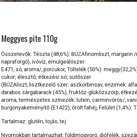
Meggyes pite 110g
Összetevők: Tészta (48,6%): BÚZAfinomliszt, margarin /n
napraforgó), ivóvíz, emulgeálószer:
E471, só, aroma/, porcukor, Töltelék (50%): meggy(32,2%)
cukor; élesztő; étkezési só; sütőszer
(BÚZAliszt, lisztkezelő szer: aszkorbinsav, enzimek: alfa
darabos sárgabarack (45%), fruktóz-glükózszörp, étkezés
aroma, természetes színezék: lutein, carminvörös/, vanill
burgonyakeményítő (E1422), őrölt fahéj, Felület (1,4%):
Tartalmaz: glutén, tojás, tej
Nyomokban tartalmazhat: földimogyoró, diófélék, sze