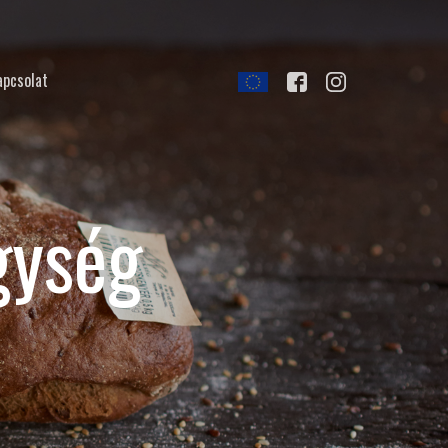
apcsolat
gység