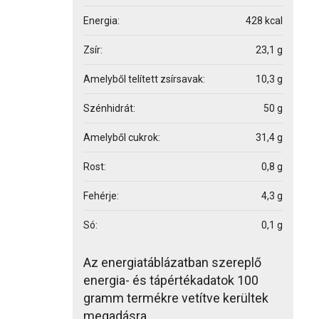
Energia:
428 kcal
Zsír:
23,1 g
Amelyből telített zsírsavak:
10,3 g
Szénhidrát:
50 g
Amelyből cukrok:
31,4 g
Rost:
0,8 g
Fehérje:
4,3 g
Só:
0,1 g
Az energiatáblázatban szereplő
energia- és tápértékadatok 100
gramm termékre vetítve kerültek
megadásra.