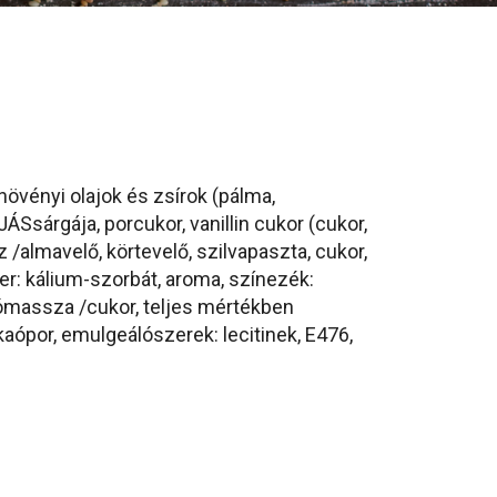
övényi olajok és zsírok (pálma,
ÁSsárgája, porcukor, vanillin cukor (cukor,
z /almavelő, körtevelő, szilvapaszta, cukor,
zer: kálium-szorbát, aroma, színezék:
nómassza /cukor, teljes mértékben
aópor, emulgeálószerek: lecitinek, E476,