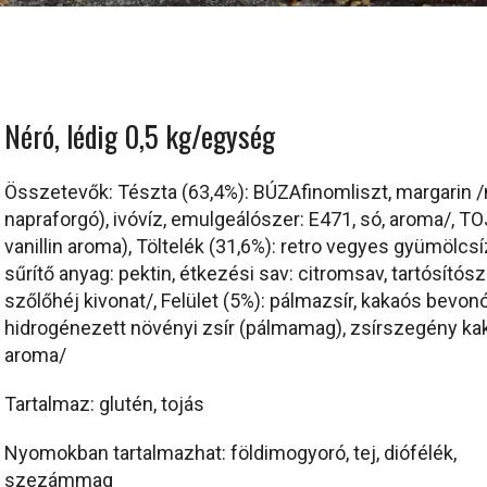
Néró, lédig 0,5 kg/egység
Összetevők: Tészta (63,4%): BÚZAfinomliszt, margarin /n
napraforgó), ivóvíz, emulgeálószer: E471, só, aroma/, TOJ
vanillin aroma), Töltelék (31,6%): retro vegyes gyümölcsí
sűrítő anyag: pektin, étkezési sav: citromsav, tartósítós
szőlőhéj kivonat/, Felület (5%): pálmazsír, kakaós bevo
hidrogénezett növényi zsír (pálmamag), zsírszegény kak
aroma/
Tartalmaz: glutén, tojás
Nyomokban tartalmazhat: földimogyoró, tej, diófélék,
szezámmag