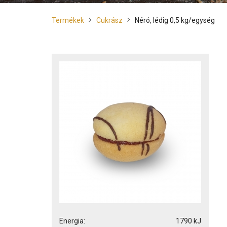
Termékek
Cukrász
Néró, lédig 0,5 kg/egység
Energia:
1790 kJ