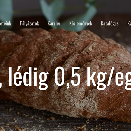
eteink
Pályázatok
Karrier
Közlemények
Katalógus
K
, lédig 0,5 kg/e