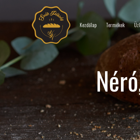
Kezdőlap
Termékek
Üzl
Néró