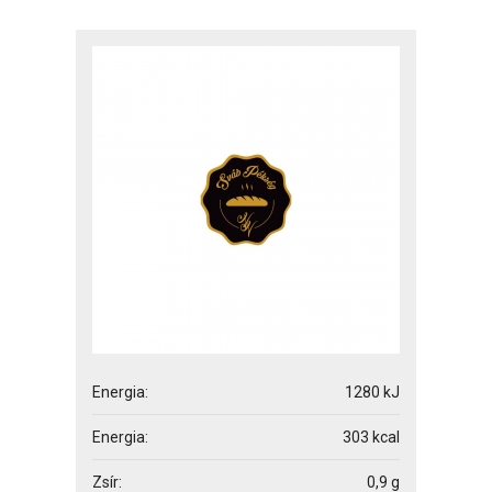
Energia:
1280 kJ
Energia:
303 kcal
Zsír:
0,9 g