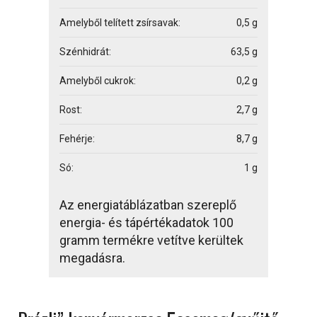
Amelyből telített zsírsavak:
0,5 g
Szénhidrát:
63,5 g
Amelyből cukrok:
0,2 g
Rost:
2,7 g
Fehérje:
8,7 g
Só:
1 g
Az energiatáblázatban szereplő
energia- és tápértékadatok 100
gramm termékre vetítve kerültek
megadásra.