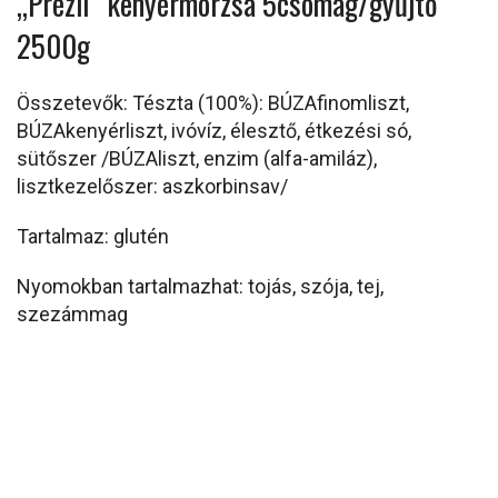
„Prézli” kenyérmorzsa 5csomag/gyűjtő
2500g
Összetevők: Tészta (100%): BÚZAfinomliszt,
BÚZAkenyérliszt, ivóvíz, élesztő, étkezési só,
sütőszer /BÚZAliszt, enzim (alfa-amiláz),
lisztkezelőszer: aszkorbinsav/
Tartalmaz: glutén
Nyomokban tartalmazhat: tojás, szója, tej,
szezámmag