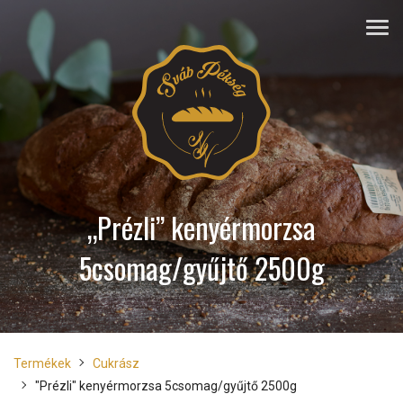
„Prézli” kenyérmorzsa
5csomag/gyűjtő 2500g
Termékek
Cukrász
"Prézli" kenyérmorzsa 5csomag/gyűjtő 2500g