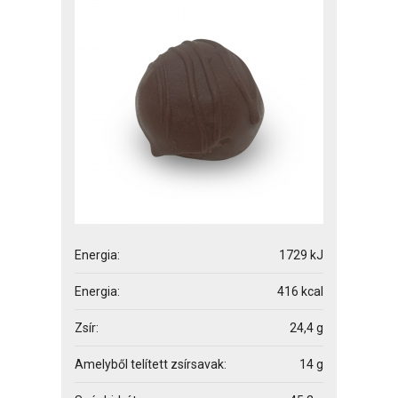
Energia:
1729 kJ
Energia:
416 kcal
Zsír:
24,4 g
Amelyből telített zsírsavak:
14 g