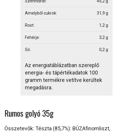
Szénhidrát:
45,2 g
Amelyből cukrok:
31,9 g
Rost:
1,2 g
Fehérje:
3,2 g
Só:
0,2 g
Az energiatáblázatban szereplő
energia- és tápértékadatok 100
gramm termékre vetítve kerültek
megadásra.
Rumos golyó 35g
Összetevők: Tészta (85,7%): BÚZAfinomliszt,