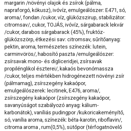
margarin /növényi olajok és zsírok (pálma,
napraforgó, kókusz), ivóvíz, emulgeálószer: E471, só,
aroma/, fondan /cukor, víz, glükózszirup, stabilizátor:
citromsav/, cukor, TOJÁS, ivóvíz, sárgabarack lekvár
/cukor, darabos sárgabarack (45%), fruktóz-
glükózszörp, étkezési sav: citromsav, sűrítőanyag:
pektin, aroma, természetes színezék: lutein,
carminvörös/, habosító paszta /emulgeálószer:
zsírsavak mono- és digliceridjei, zsírsavak
propilénglikol észterei/, kakaós bevonómassza
/cukor, teljes mértékben hidrogénezett növényi zsír
(pálmamag), zsírszegény kakaópor,
emulgeálószerek: lecitinek, E476, aroma/,
zsírszegény kakaópor (zsírszegény kakaópor,
savanyúságot szabályozó anyag: kálium-
karbonátok), vaníliás pudingpor /kukoricakeményítő,
só, vanília aroma, színezék: béta-karotin, riboflavin/,
citroma aroma , rum(0,5%), sütőpor (térfogatnövelő