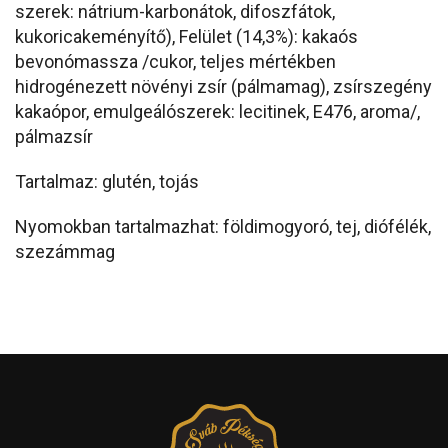
szerek: nátrium-karbonátok, difoszfátok,
kukoricakeményítő), Felület (14,3%): kakaós
bevonómassza /cukor, teljes mértékben
hidrogénezett növényi zsír (pálmamag), zsírszegény
kakaópor, emulgeálószerek: lecitinek, E476, aroma/,
pálmazsír
Tartalmaz: glutén, tojás
Nyomokban tartalmazhat: földimogyoró, tej, diófélék,
szezámmag