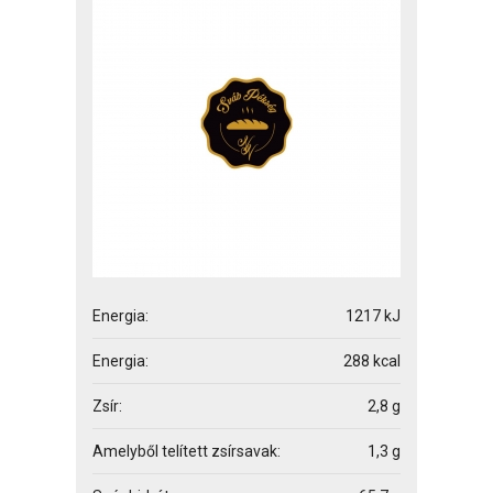
Energia:
1217 kJ
Energia:
288 kcal
Zsír:
2,8 g
Amelyből telített zsírsavak:
1,3 g