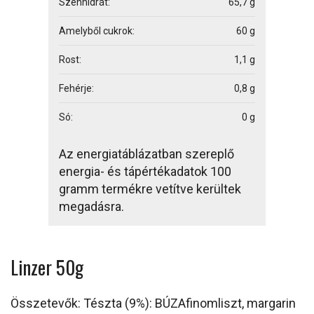
Szénhidrát:
65,7 g
Amelyből cukrok:
60 g
Rost:
1,1 g
Fehérje:
0,8 g
Só:
0 g
Az energiatáblázatban szereplő
energia- és tápértékadatok 100
gramm termékre vetítve kerültek
megadásra.
Linzer 50g
Összetevők: Tészta (9%): BÚZAfinomliszt, margarin