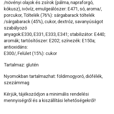
/növényi olajok és zsírok (pálma, napraforgó,
kókusz), ivóvíz, emulgeálószer: E471, só, aroma/,
porcukor, Töltelék (76%): sárgabarack töltelék
/sárgabarack (45%), cukor, dextróz, savanyúságot
szabályozó
anyagok:E330, E331, E333, E341; stabilizátor: E440;
aromák; tartósítószer: E202; színezék: E150a;
antioxidáns:
E300/, Felület (15%): cukor
Tartalmaz: glutén
Nyomokban tartalmazhat: földimogyoró, diófélék,
szezámmag
Kérjük, tájékozódjon a minimális rendelési
mennyiségről és a kiszállítási lehetőségekről!