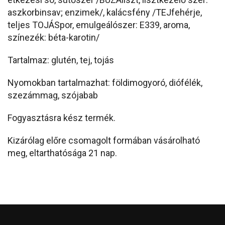
aszkorbinsav; enzimek/, kalácsfény /TEJfehérje,
teljes TOJÁSpor, emulgeálószer: E339, aroma,
színezék: béta-karotin/
Tartalmaz: glutén, tej, tojás
Nyomokban tartalmazhat: földimogyoró, diófélék,
szezámmag, szójabab
Fogyasztásra kész termék.
Kizárólag előre csomagolt formában vásárolható
meg, eltarthatósága 21 nap.