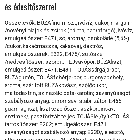
és édesítőszerrel
Összetevők: BÚZAfinomliszt, ivóvíz, cukor, margarin
/növényi olajok és zsírok (pálma, napraforgó), ivóvíz,
emulgeálószer: E471, só, aroma/, csokoládé (5,6%)
/cukor, kakaómassza, kakaóvaj, dextróz,
emulgeálószerek: E322, E476/, sütőszer
/nedvesítőszer: szorbit; TEJsavópor, BÚZAliszt,
emulgeálószer: E471, E481; TOJÁSsárgája-por,
BÚZAglutén, TOJÁSfehérje-por, burgonyapehely,
aroma, szárított BÚZAkovász, szőlőcukor,
maltodextrin, színezék: béta-karotin; savanyúságot
szabályozó anyag: citromsav; stabilizátor: E466,
guarmagliszt; lisztkezelőszer: aszkorbinsav;
enzimek/, pasztörizált teljes TOJÁSlé /tyúkTOJÁS;
tartósítószer: E202; emulgeálószer: E471;
savanyúságot szabályozó anyag: E330/, élesztő,
étkezési só, sütőszer /BÚZAliszt, lisztkezelő szer: