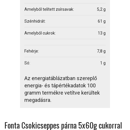
Amelyből telített zsírsavak:
5,2 g
Szénhidrát:
61 g
Amelyből cukrok:
13 g
Fehérje:
7,8 g
Só:
1 g
Az energiatáblázatban szereplő
energia- és tápértékadatok 100
gramm termékre vetítve kerültek
megadásra.
Fonta Csokicseppes párna 5x60g cukorral