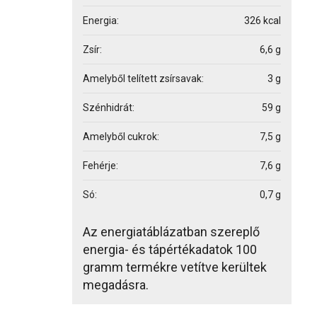
Energia:
326 kcal
Zsír:
6,6 g
Amelyből telített zsírsavak:
3 g
Szénhidrát:
59 g
Amelyből cukrok:
7,5 g
Fehérje:
7,6 g
Só:
0,7 g
Az energiatáblázatban szereplő
energia- és tápértékadatok 100
gramm termékre vetítve kerültek
megadásra.