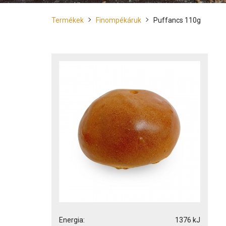
Termékek
Finompékáruk
Puffancs 110g
Energia:
1376 kJ