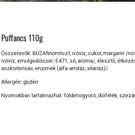
Puffancs 110g
Összetevők: BÚZAfinomliszt, ivóvíz, cukor, margarin /növ
ivóvíz, emulgeálószer: E471, só, aroma/, élesztő, étkezés
aszkorbinsav, enzimek (alfa-amiláz, xilanáz)/
Allergén: glutén
Nyomokban tartalmazhat: földimogyoró, diófélék, sze