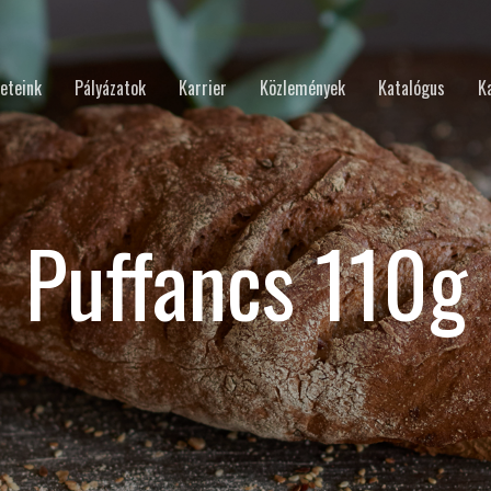
eteink
Pályázatok
Karrier
Közlemények
Katalógus
K
Puffancs 110g