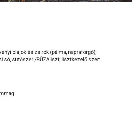
ényi olajok és zsírok (pálma, napraforgó),
i só, sütőszer /BÚZAliszt, lisztkezelő szer:
zámmag