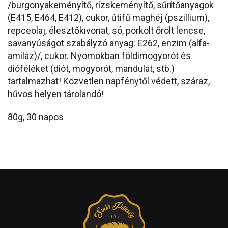
/burgonyakeményítő, rízskeményítő, sűrítőanyagok
(E415, E464, E412), cukor, útifű maghéj (pszillium),
repceolaj, élesztőkivonat, só, pörkölt őrölt lencse,
savanyúságot szabályzó anyag: E262, enzim (alfa-
amiláz)/, cukor.
Nyomokban
földimogyorót és
dióféléket (diót, mogyorót, mandulát, stb.)
tartalmazhat
! Közvetlen napfénytől védett, száraz,
hűvös helyen tárolandó!
80g, 30 napos