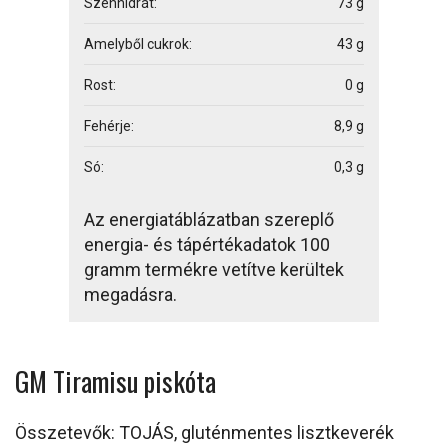
Szénhidrát:
73 g
Amelyből cukrok:
43 g
Rost:
0 g
Fehérje:
8,9 g
Só:
0,3 g
Az energiatáblázatban szereplő
energia- és tápértékadatok 100
gramm termékre vetítve kerültek
megadásra.
GM Tiramisu piskóta
Összetevők
:
TOJÁS
, gluténmentes lisztkeverék