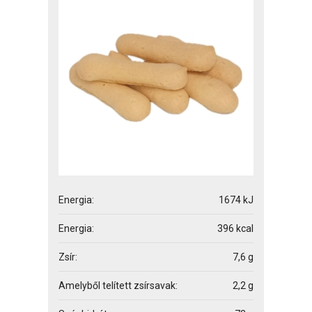
Energia:
1674 kJ
Energia:
396 kcal
Zsír:
7,6 g
Amelyből telített zsírsavak:
2,2 g